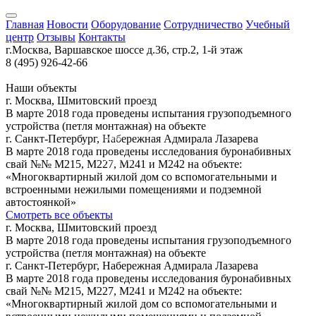
Главная
Новости
Оборудование
Сотрудничество
Учебный
центр
Отзывы
Контакты
г.Москва, Варшавское шоссе д.36, стр.2, 1-й этаж
8 (495) 926-42-66
Наши объекты
Санкт-Петербург
г. Москва, Шмитовский проезд
В марте 2018 года проведены испытания грузоподъемного
устройства (петля монтажная) на объекте
г. Санкт-Петербург, Набережная Адмирала Лазарева
Москва
В марте 2018 года проведены исследования буронабивных
Коломна
свай №№ М215, М227, М241 и М242 на объекте:
«Многоквартирный жилой дом со вспомогательными и
встроенными нежилыми помещениями и подземной
автостоянкой»
Смотреть все объекты
г. Москва, Шмитовский проезд
В марте 2018 года проведены испытания грузоподъемного
устройства (петля монтажная) на объекте
г. Санкт-Петербург, Набережная Адмирала Лазарева
В марте 2018 года проведены исследования буронабивных
свай №№ М215, М227, М241 и М242 на объекте:
«Многоквартирный жилой дом со вспомогательными и