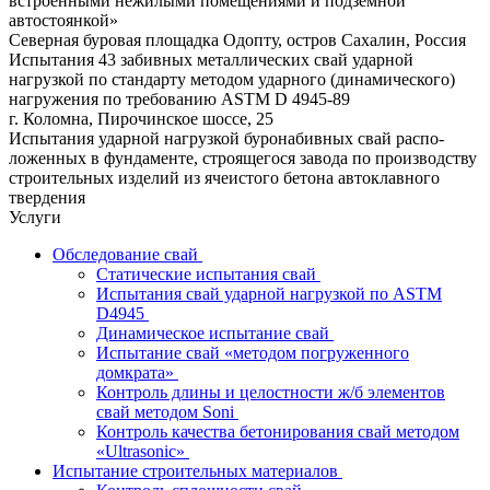
встроенными нежилыми помещениями и подземной
автостоянкой»
Северная буровая площадка Одопту, остров Сахалин, Россия
Испытания 43 забивных металлических свай ударной
нагрузкой по стандарту методом ударного (динамического)
нагружения по требованию ASTM D 4945-89
г. Коломна, Пирочинское шоссе, 25
Испытания ударной нагрузкой буронабивных свай распо­
ложенных в фундаменте, строящегося завода по производству
строительных изделий из ячеистого бетона автоклавного
твердения
Услуги
Обследование свай
Статические испытания свай
Испытания свай ударной нагрузкой по ASTM
D4945
Динамическое испытание свай
Испытание свай «методом погруженного
домкрата»
Контроль длины и целостности ж/б элементов
свай методом Soni
Контроль качества бетонирования свай методом
«Ultrasonic»
Испытание строительных материалов